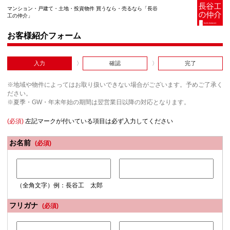
マンション・戸建て・土地・投資物件 買うなら・売るなら「長谷
工の仲介」
お客様紹介フォーム
入力
確認
完了
※地域や物件によってはお取り扱いできない場合がございます。予めご了承く
ださい。
※夏季・GW・年末年始の期間は翌営業日以降の対応となります。
(必須)
左記マークが付いている項目は必ず入力してください
お名前
(必須)
（全角文字）例：長谷工 太郎
フリガナ
(必須)