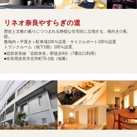
リネオ奈良やすらぎの道
歴史と文教の薫りにつつまれる静穏な住宅街に立地する、南向きの私
邸。
敷地内＜平置き＞駐車場100％設置・サイクルポート100％設置
トランクルーム（地下1階）100％設置。
■近鉄奈良線「近鉄奈良」駅徒歩8分（7番出口利用）
■奈良県奈良市北市町75-1他（地番）