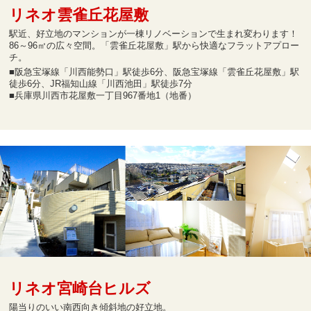
リネオ雲雀丘花屋敷
駅近、好立地のマンションが一棟リノベーションで生まれ変わります！
86～96㎡の広々空間。「雲雀丘花屋敷」駅から快適なフラットアプロー
チ。
■阪急宝塚線「川西能勢口」駅徒歩6分、阪急宝塚線「雲雀丘花屋敷」駅
徒歩6分、JR福知山線「川西池田」駅徒歩7分
■兵庫県川西市花屋敷一丁目967番地1（地番）
リネオ宮崎台ヒルズ
陽当りのいい南西向き傾斜地の好立地。