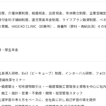
制度、介護休業制度、結婚祝金、出産祝金、年休積立制度、企業型確
貸付金利子補給制度、遺児育英年金制度、ライフプラン融資制度、ベネ
育館、HASEKO CLINIC（診療所）、保養所（蓼科・南紀白浜）そ
康・厚生年金
社員導入研修、Be3（ビーキューブ）制度、インターバル研修、フォロ
意識改革セミナー
一級建築士・宅地建物取引士・一級建築施工管理技士資格を中心に社
：
施工・設計・営業・不動産・開発・経営管理スタッフ
生涯学習の考え方をベースに、全社員に対し自己学習の場を提供