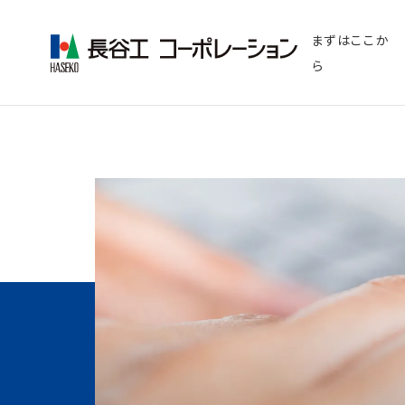
まずはここか
FIRST STEP
採用担当メッセ
ら
業界比較で長谷
まずはここから
若手が答える長谷工