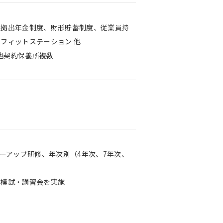
定拠出年金制度、財形貯蓄制度、従業員持
フィットステーション 他
の他契約保養所複数
ーアップ研修、年次別（4年次、7年次、
内模試・講習会を実施