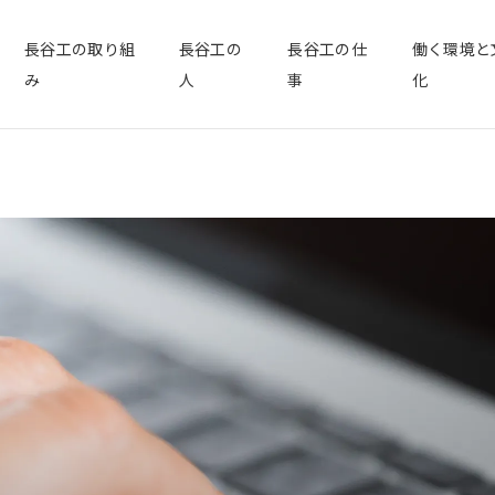
長谷工の取り組
長谷工の
長谷工の仕
働く環境と
ージ
み
人
事
化
工を知る
YES or NO
JOB
長谷工の仕事
CULTURE
成長を支える教育制度