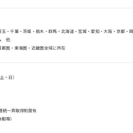
埼玉・千葉・茨城・栃木・群馬・北海道・宮城・愛知・大阪・京都・
ム 他
首都圏・東海圏・近畿圏全域に所在
（土・日）
※連続一斉取得制度有
休暇等）