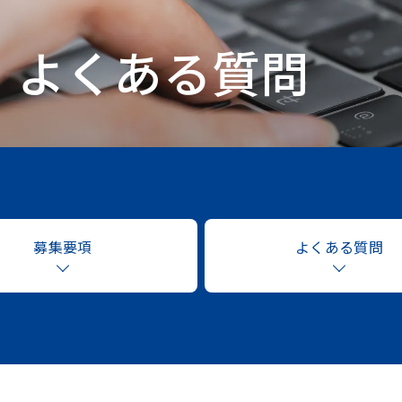
圧倒的成長環境
働く環境と充実の福利
・よくある質問
サステナビリティ + DE&
先輩社員対談
#01｜女性社員 〜女
#02｜先輩後輩 〜ど
か？〜
募集要項
よくある質問