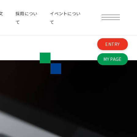
文
採用につい
イベントについ
て
て
ENTRY
MY PAGE
図鑑
動画で見る仕事
RECRUIT
募集要項・よくある質問