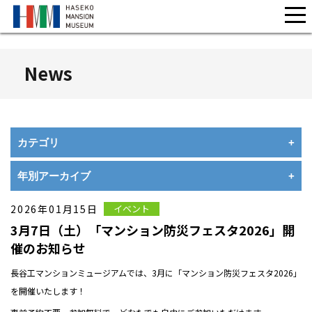
News
カテゴリ
年別アーカイブ
全て
お知らせ
2026年01月15日
イベント
2026 年
3月7日（土）「マンション防災フェスタ2026」開
重要
2025 年
催のお知らせ
イベント
2024 年
長谷工マンションミュージアムでは、
3
月に「マンション防災フェスタ
2026
」
Other
を開催いたします！
2023 年