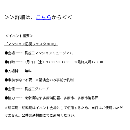
＞＞詳細は、
こちら
から＜＜
＜イベント概要＞
「マンション防災フェスタ
2026
」
●会場………長谷工マンションミュージアム
●日時………
3
月
7
日（土）
9
：
00
～
13
：
00
※最終入場
12
：
30
●入場料……無料
●事前予約…不要 ※講演会のみ事前予約制
●主催………長谷工グループ
●協力………東京消防庁 多摩消防署、多摩市、多摩市消防団
※駐車場・駐輪場はイベント会場として使用するため、当日はご使用いただ
けません。公共交通機関にてご来場ください。