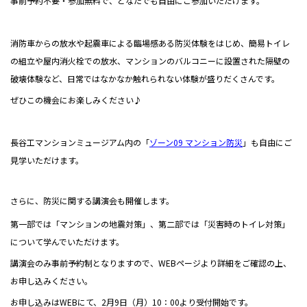
事前予約不要・参加無料で、どなたでも自由にご参加いただけます。
2022 年
2021 年
消防車からの放水や起震車による臨場感ある防災体験をはじめ、簡易トイレ
の組立や屋内消火栓での放水、マンションのバルコニーに設置された隔壁の
2020 年
破壊体験など、日常ではなかなか触れられない体験が盛りだくさんです。
2019 年
ぜひこの機会にお楽しみください♪
2018 年
長谷工マンションミュージアム内の「
ゾーン09 マンション防災
」も自由にご
見学いただけます。
さらに、防災に関する講演会も開催します。
第一部では「マンションの地震対策」、第二部では「災害時のトイレ対策」
について学んでいただけます。
講演会のみ事前予約制となりますので、
WEB
ページより詳細をご確認の上、
お申し込みください。
お申し込みは
WEB
にて、
2
月
9
日（月）
10
：
00
より受付開始です。