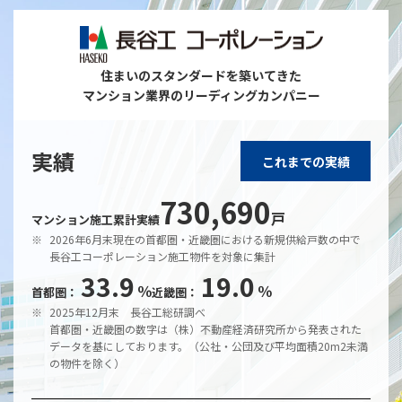
住まいのスタンダードを築いてきた
マンション業界のリーディングカンパニー
実績
これまでの実績
730,690
戸
マンション施工累計実績
※
2026年6月末現在の首都圏・近畿圏における新規供給戸数の中で
長谷工コーポレーション施工物件を対象に集計
33.9
19.0
％
％
首都圏：
近畿圏：
※
2025年12月末 長谷工総研調べ
首都圏・近畿圏の数字は（株）不動産経済研究所から発表された
データを基にしております。（公社・公団及び平均面積20m2未満
の物件を除く）