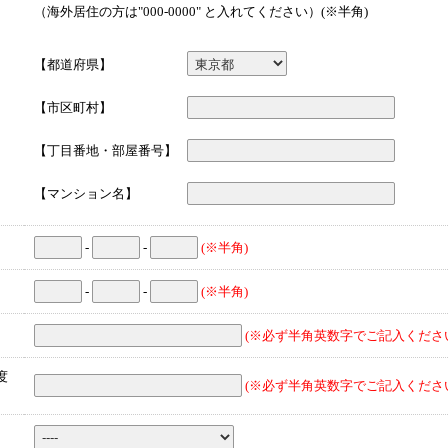
（海外居住の方は"000-0000" と入れてください）(※半角)
【都道府県】
【市区町村】
【丁目番地・部屋番号】
【マンション名】
-
-
(※半角)
-
-
(※半角)
(※必ず半角英数字でご記入くださ
度
(※必ず半角英数字でご記入くださ