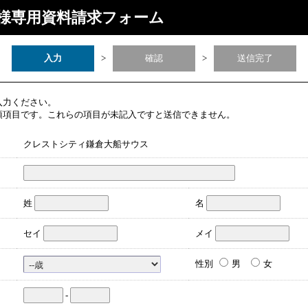
様専用資料請求フォーム
入力
>
確認
>
送信完了
入力ください。
須項目です。これらの項目が未記入ですと送信できません。
クレストシティ鎌倉大船サウス
姓
名
セイ
メイ
性別
男
女
-