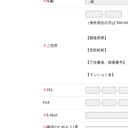
※
年齢
-
（海外居住の方は"000-0
【都道府県】
※
ご住所
【市区町村】
【丁目番地・部屋番号】
【マンション名】
※
TEL
-
-
FAX
-
-
※
E-Mail
※
確認のためもう1度