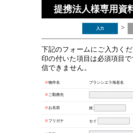
提携法人様専用資
>
入力
下記のフォームにご入力くだ
印の付いた項目は必須項目で
信できません。
※
物件名
ブランシエラ海老名
※
ご勤務先
※
お名前
姓
※
フリガナ
セイ