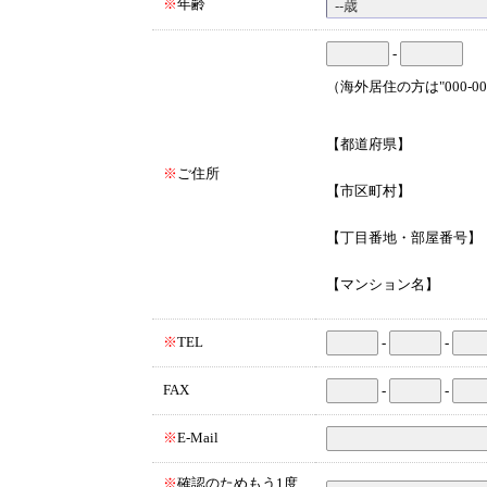
※
年齢
-
（海外居住の方は"000-0
【都道府県】
※
ご住所
【市区町村】
【丁目番地・部屋番号】
【マンション名】
※
TEL
-
-
FAX
-
-
※
E-Mail
※
確認のためもう1度