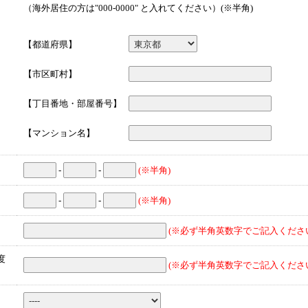
（海外居住の方は"000-0000" と入れてください）(※半角)
【都道府県】
【市区町村】
【丁目番地・部屋番号】
【マンション名】
-
-
(※半角)
-
-
(※半角)
(※必ず半角英数字でご記入くださ
度
(※必ず半角英数字でご記入くださ