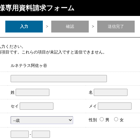
様専用資料請求フォーム
入力
>
確認
>
送信完了
入力ください。
須項目です。これらの項目が未記入ですと送信できません。
ルネテラス阿佐ヶ谷
姓
名
セイ
メイ
性別
男
女
-