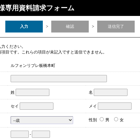
様専用資料請求フォーム
入力
>
確認
>
送信完了
入力ください。
須項目です。これらの項目が未記入ですと送信できません。
ルフォンリブレ板橋本町
姓
名
セイ
メイ
性別
男
女
-