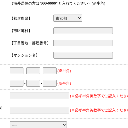
（海外居住の方は"000-0000" と入れてください）(※半角)
【都道府県】
【市区町村】
【丁目番地・部屋番号】
【マンション名】
-
-
(※半角)
-
-
(※半角)
(※必ず半角英数字でご記入くださ
度
(※必ず半角英数字でご記入くださ