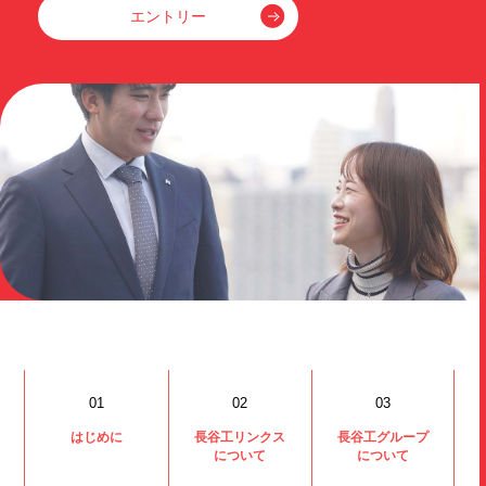
エントリー
01
02
03
はじめに
長谷工リンクス
長谷工グループ
について
について