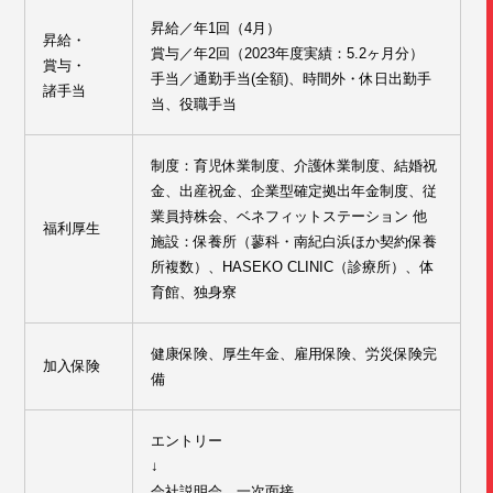
昇給／年1回（4月）
昇給・
賞与／年2回（2023年度実績：5.2ヶ月分）
賞与・
手当／通勤手当(全額)、時間外・休日出勤手
諸手当
当、役職手当
制度：育児休業制度、介護休業制度、結婚祝
金、出産祝金、企業型確定拠出年金制度、従
業員持株会、ベネフィットステーション 他
福利厚生
施設：保養所（蓼科・南紀白浜ほか契約保養
所複数）、HASEKO CLINIC（診療所）、体
育館、独身寮
健康保険、厚生年金、雇用保険、労災保険完
加入保険
備
エントリー
↓
会社説明会、一次面接