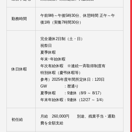
午前9時～午後5時30分、休憩時間 正午～午
勤務時間
後1時（実働7時間30分）
完全週休2日制（土・日）
祝祭日
夏季休暇
年末･年始休暇
年次有給休暇 ※連続一斉取得制度有
休日休暇
特別休暇（慶弔休暇等）
参考）2025年度年間所定休日：120日
GW ：暦通り
夏季休暇 ：9連休（8/9 ～ 8/17）
年末年始休暇：9連休（12/27 ～ 1/4）
月給 260,000円 別途、残業手当・通勤
初任給
費を全額支給