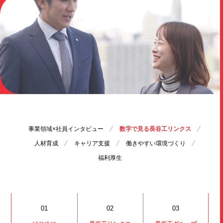
事業領域×社員
インタビュー
数字で見る
長谷工リンクス
人材育成
キャリア支援
働きやすい
環境づくり
福利厚生
01
02
03