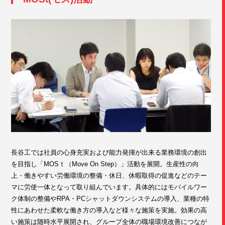
長谷工では社員の心身充実および能力発揮が出来る業務環境の創出
を目指し「MOSｔ（Move On Step）」活動を展開。生産性の向
上・働きやすい労働環境の整備・休日、休暇取得の促進などのテー
マに労使一体となって取り組んでいます。具体的にはモバイルワー
ク体制の整備やRPA・PCシャットダウンシステムの導入、業種の特
性にあわせた柔軟な働き方の導入など様々な施策を実施。効果の高
い施策は随時水平展開され、グループ全体の職場環境改善につなが