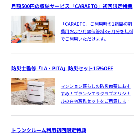
月額500円の収納サービス「CARAETO」初回限定特典
「CARAETO」ご利用時の1箱目初期
費用および月額保管料3ヵ月分を無料
でご利用いただけます。
防災士監修「LA・PITA」防災セット15％OFF
マンション暮らしの防災備蓄におす
すめ！ブランシエラクラブオリジナ
ルの在宅避難セットをご用意しまし
た。
トランクルーム利用初回限定特典