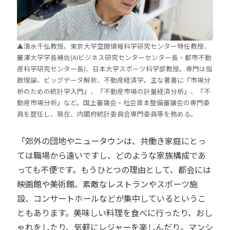
▲清水千弘教授。東京大学空間情報科学研究センター特任教授、
麗澤大学学長補佐(AIビジネス研究センターセンター長・都市不動
産科学研究センター長)、日本大学スポーツ科学部教授。専門は指
数理論、ビッグデータ解析、不動産経済学。主な著書に『市場分
析のための統計学入門』、『不動産市場の計量経済分析』、『不
動産市場分析』など。国土審議会・社会資本整備審議会の専門委
員を歴任し、現在、内閣府統計委員会専門委員等を務める。
「郊外の団地やニュータウンは、共働き家庭にとっ
ては職場から遠いですし、どのような家族構成であ
っても不便です。もうひとつの理由として、都会には
映画館や美術館、素敵なレストランやスポーツ施
設、コンサートホールなどが集中しているというこ
ともあります。美味しい料理を食べに行ったり、おし
ゃれをしたり、気軽にレジャーを楽しんだり。マンシ