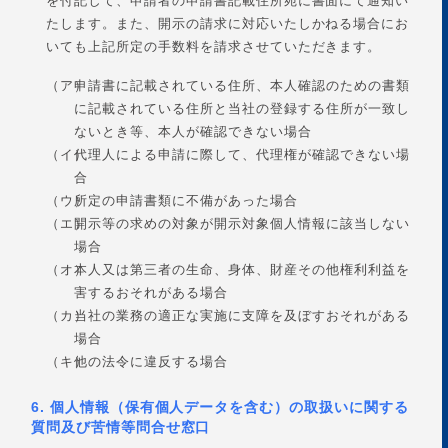
を付記して、申請者の申請書記載住所宛に書面にて通知い
たします。また、開示の請求に対応いたしかねる場合にお
いても上記所定の手数料を請求させていただきます。
（ア）
申請書に記載されている住所、本人確認のための書類
に記載されている住所と当社の登録する住所が一致し
ないとき等、本人が確認できない場合
（イ）
代理人による申請に際して、代理権が確認できない場
合
（ウ）
所定の申請書類に不備があった場合
（エ）
開示等の求めの対象が開示対象個人情報に該当しない
場合
（オ）
本人又は第三者の生命、身体、財産その他権利利益を
害するおそれがある場合
（カ）
当社の業務の適正な実施に支障を及ぼすおそれがある
場合
（キ）
他の法令に違反する場合
6. 個人情報（保有個人データを含む）の取扱いに関する
質問及び苦情等問合せ窓口