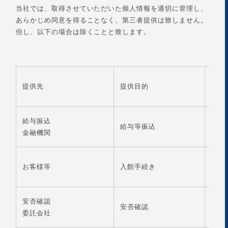
当社では、取得させていただいた個人情報を適切に管理し、
あらかじめ同意を得ることなく、第三者提供は致しません。
但し、以下の場合は除くことと致します。
提供先
提供目的
提供
給与振込
給与等振込
氏名
金融機関
お客様等
入館手続き
氏名
安否確認
氏名
安否確認
委託会社
メー