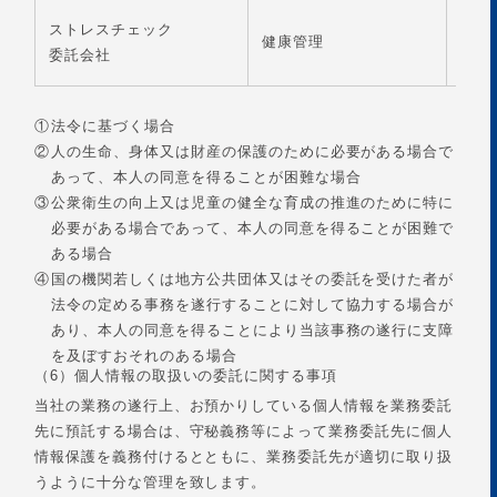
ストレスチェック
氏名
健康管理
委託会社
健康
①
法令に基づく場合
②
人の生命、身体又は財産の保護のために必要がある場合で
あって、本人の同意を得ることが困難な場合
③
公衆衛生の向上又は児童の健全な育成の推進のために特に
必要がある場合であって、本人の同意を得ることが困難で
ある場合
④
国の機関若しくは地方公共団体又はその委託を受けた者が
法令の定める事務を遂行することに対して協力する場合が
あり、本人の同意を得ることにより当該事務の遂行に支障
を及ぼすおそれのある場合
（6）個人情報の取扱いの委託に関する事項
当社の業務の遂行上、お預かりしている個人情報を業務委託
先に預託する場合は、守秘義務等によって業務委託先に個人
情報保護を義務付けるとともに、業務委託先が適切に取り扱
うように十分な管理を致します。