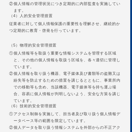
②
個人情報の管理状況につき定期的に内部監査を実施してい
ます。
（4）人的安全管理措置
従業者に対して個人情報保護の重要性を理解させ、継続的か
つ定期的に教育・啓発を行っています。
（5）物理的安全管理措置
①
個人情報等を取扱う重要な情報システムを管理する区域
と、その他の個人情報を取扱う区域を、各々適切に管理し
ています。
②
個人情報を取り扱う機器、電子媒体及び書類等の盗難又は
紛失等を防止するための措置を講じるとともに、事業所内
での移動等も含め、当該機器、電子媒体等を持ち運ぶ場
合、容易に個人情報が判明しないよう、安全な方策を講じ
ています。
（6）技術的安全管理措置
①
アクセス制御を実施して、担当者及び取り扱う個人情報デ
ータベース等の範囲を限定しています。
②
個人データを取り扱う情報システムを外部からの不正アク