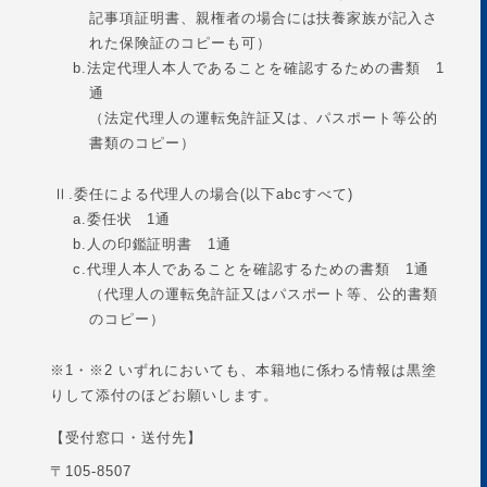
記事項証明書、親権者の場合には扶養家族が記入さ
れた保険証のコピーも可）
b.
法定代理人本人であることを確認するための書類 1
通
（法定代理人の運転免許証又は、パスポート等公的
書類のコピー）
Ⅱ.
委任による代理人の場合(以下abcすべて)
a.
委任状 1通
b.
人の印鑑証明書 1通
c.
代理人本人であることを確認するための書類 1通
（代理人の運転免許証又はパスポート等、公的書類
のコピー）
※1・※2 いずれにおいても、本籍地に係わる情報は黒塗
りして添付のほどお願いします。
【受付窓口・送付先】
〒105-8507