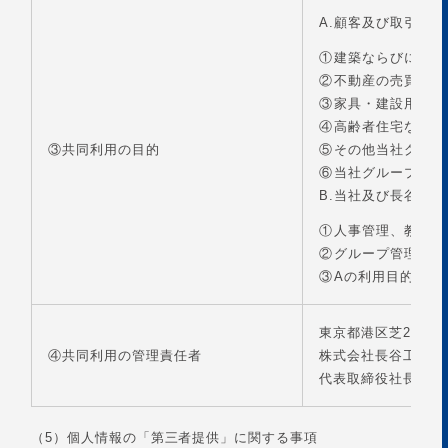
A.顧客及び取引先
①
建築ならびに建設
②
不動産の売買、仲
③
家具・建設用資機
④
高齢者住宅ならび
③共同利用の目的
⑤
その他当社グルー
⑥
当社グループ各社
B.当社及び長谷工
①
人事管理、教育・
②
グループ管理業務
③
Aの利用目的達成
東京都港区芝2-32-1
④共同利用の管理責任者
株式会社長谷工リン
代表取締役社長 増
（5）個人情報の「第三者提供」に関する事項