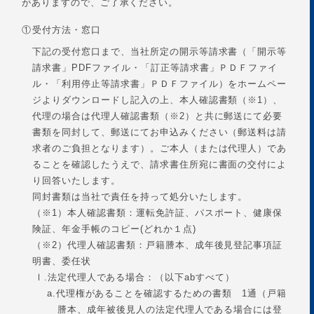
がありますので、ご了承ください。
①
受付方法・窓口
下記の受付窓口まで、当社所定の開示等請求書（「開示等
請求書」PDFファイル・「訂正等請求書」ＰＤＦファイ
ル・「利用停止等請求書」ＰＤＦファイル）をホームペー
ジよりダウンロードし記入の上、本人確認書類（※1）、
代理の場合は代理人確認書類（※2）と共に郵送にて必要
書類を同封して、郵送にてお申込みください（郵送料は請
求者のご負担となります）。ご本人（または代理人）であ
ることを確認したうえで、請求書住所宛に書面の交付によ
り回答いたします。
同封書類は当社で責任を持って処分いたします。
（※1）本人確認書類：運転免許証、パスポート、健康保
険証、年金手帳のコピー(どれか１点)
（※2）代理人確認書類：戸籍謄本、成年後見登記事項証
明書、委任状
Ⅰ.
法定代理人である場合：（以下abすべて）
a.
代理権があることを確認するための書類 1通（戸籍
謄本、成年被後見人の法定代理人である場合には登