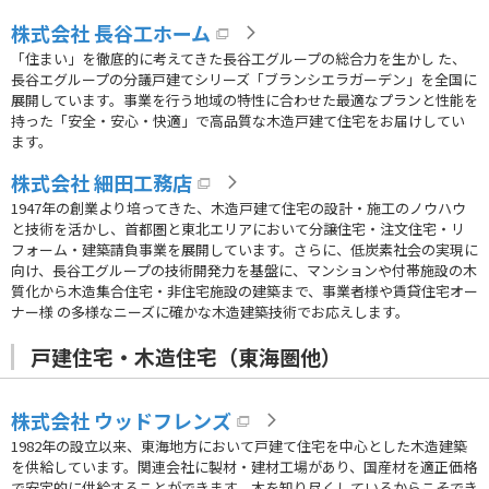
株式会社 長谷工ホーム
「住まい」を徹底的に考えてきた長谷工グループの総合力を生かし た、
長谷エグループの分議戸建てシリーズ「ブランシエラガーデン」を全国に
展開しています。事業を行う地域の特性に合わせた最適なプランと性能を
持った「安全・安心・快適」で高品質な木造戸建て住宅をお届けしてい
ます。
株式会社 細田工務店
1947年の創業より培ってきた、木造戸建て住宅の設計・施工のノウハウ
と技術を活かし、首都圏と東北エリアにおいて分譲住宅・注文住宅・リ
フォーム・建築請負事業を展開しています。さらに、低炭素社会の実現に
向け、長谷工グループの技術開発力を基盤に、マンションや付帯施設の木
質化から木造集合住宅・非住宅施設の建築まで、事業者様や賃貸住宅オー
ナー様 の多様なニーズに確かな木造建築技術でお応えします。
戸建住宅・木造住宅（東海圏他）
株式会社 ウッドフレンズ
1982年の設立以来、東海地方において戸建て住宅を中心とした木造建築
を供給しています。関連会社に製材・建材工場があり、国産材を適正価格
で安定的に供給することができます。木を知り尽くしているからこそでき