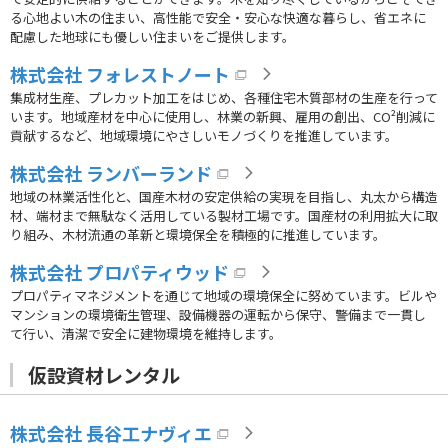
る心地よい木の住まい、高性能で安全・安心な快適な暮らし、省エネに
配慮した地球にも優しい住まいをご提供します。
株式会社 フォレストノート
集成材生産、プレカット加工をはじめ、各種住宅木質部材の生産を行って
います。地域産材を中心に使用し、林業の新興、雇用の創出、CO²削減に
貢献するなど、地域環境にやさしいモノづくりを推進しています。
株式会社 ランバーランド
地域の林業活性化と、国産木材の安定供給の実現を目指し、丸太から構造
材、端材まで無駄なく活用している製材工場です。国産材の利用拡大に取
り組み、木材流通の革新と環境保全を積極的に推進しています。
株式会社 プロパティウッド
プロパティマネジメントを通じて地域の環境保全に努めています。ビルや
マンションの環境衛生管理、設備機器の運転から保守、警備まで一貫し
て行い、清潔で安全に建物環境を維持します。
仮設資材レンタル
株式会社 長谷工ナヴィエ