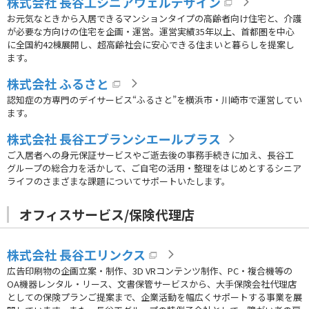
株式会社 長谷工シニアウェルデザイン
お元気なときから入居できるマンションタイプの高齢者向け住宅と、介護
が必要な方向けの住宅を企画・運営。運営実績35年以上、首都圏を中心
に全国約42棟展開し、超高齢社会に安心できる住まいと暮らしを提案し
ます。
株式会社 ふるさと
認知症の方専門のデイサービス“ふるさと”を横浜市・川崎市で運営してい
ます。
株式会社 長谷工ブランシエールプラス
ご入居者への身元保証サービスやご逝去後の事務手続きに加え、長谷工
グループの総合力を活かして、ご自宅の活用・整理をはじめとするシニア
ライフのさまざまな課題についてサポートいたします。
オフィスサービス/保険代理店
株式会社 長谷工リンクス
広告印刷物の企画立案・制作、3D VRコンテンツ制作、PC・複合機等の
OA機器レンタル・リース、文書保管サービスから、大手保険会社代理店
としての保険プランご提案まで、企業活動を幅広くサポートする事業を展