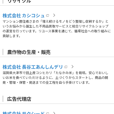
リサイクル
株式会社 カシコシュ
マンション居住者さまの「増え続けるモノをどう整理し収納するか」と
いうお悩みから誕生した不用品買取サービスと総合リサイクルショップ
の運営を行っています。リユース事業を通じて、循環社会への取り組みに
貢献します。
農作物の生産・販売
株式会社 長谷工あんしんデリ
滋賀県大津市で田上産コシヒカリ「たなかみ米」を栽培。安心でおいし
いお米を食べていただけるように、土づくりからスタートし、商品の開
発・管理・保管・発送までの全工程を自ら手掛けています。
広告代理店
株式会社 サクシード