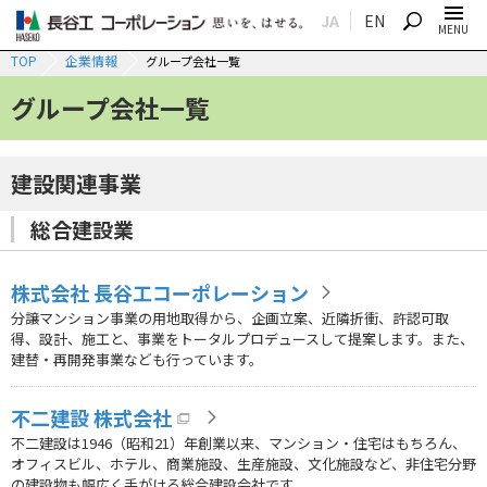
JA
EN
SEARCH
MENU
TOP
企業情報
グループ会社一覧
グループ会社一覧
建設関連事業
総合建設業
株式会社 長谷工コーポレーション
分譲マンション事業の用地取得から、企画立案、近隣折衝、許認可取
得、設計、施工と、事業をトータルプロデュースして提案します。また、
建替・再開発事業なども行っています。
不二建設 株式会社
不二建設は1946（昭和21）年創業以来、マンション・住宅はもちろん、
オフィスビル、ホテル、商業施設、生産施設、文化施設など、非住宅分野
の建設物も幅広く手がける総合建設会社です。