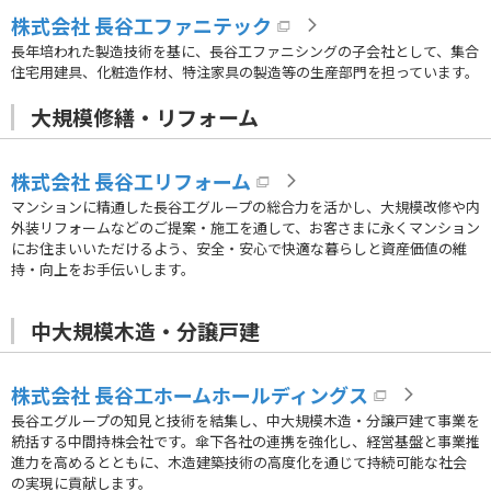
株式会社 長谷工ファニテック
長年培われた製造技術を基に、長谷工ファニシングの子会社として、集合
住宅用建具、化粧造作材、特注家具の製造等の生産部門を担っています。
大規模修繕・リフォーム
株式会社 長谷工リフォーム
マンションに精通した長谷工グループの総合力を活かし、大規模改修や内
外装リフォームなどのご提案・施工を通して、お客さまに永くマンション
にお住まいいただけるよう、安全・安心で快適な暮らしと資産価値の維
持・向上をお手伝いします。
中大規模木造・分譲戸建
株式会社 長谷工ホームホールディングス
長谷エグループの知見と技術を結集し、中大規模木造・分譲戸建て事業を
統括する中間持株会社です。傘下各社の連携を強化し、経営基盤と事業推
進力を高めるとともに、木造建築技術の高度化を通じて持続可能な社会
の実現に貢献します。