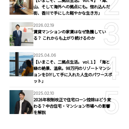
【いまこそ、二拠点生活。 vol.４】「海、
山、そして海外への拠点にも。惚れ込んだ
街、香川で手にした軽やかな生き方」
2026.02.19
賃貸マンションの家賃はなぜ急騰してい
る？ これからも上がり続けるのか
2025.04.06
【いまこそ、二拠点生活。 vol.１】「海と
緑の絶景、温泉。98万円のリゾートマンシ
ョンをDIYして手に入れた人生のパワースポ
ット」
2025.02.10
2026年税制改正で住宅ローン控除はどう変
わる？中古住宅・マンション市場への影響
を解説