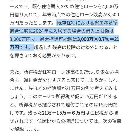
ースです。既存住宅購入のため住宅ローンを4,000万
円借り入れて、年末時点での住宅ローン残高が3,500
万円だったとします。
既存住宅における省エネ基準
適合住宅に2024年に入居する場合の借入上限額は
3,000万円で、最大控除可能額は
3,000万×0.7％＝21
万円
です。
超過した残高は控除の対象外になること
を押さえておく必要があります。
また、所得税が住宅ローン残高の0.7％より少ない場
合も、還付金が少なすぎると感じてしまうかもしれ
ません。先ほどの控除額が21万円の例で考えてみま
しょう。このケースで所得税が仮に15万円だとする
と、所得税から控除されて還付されるのは15万円だ
けです。残った
21万－15万＝６万円
は住民税から控
除されます。住民税からの控除については、次の項目
で解説します。