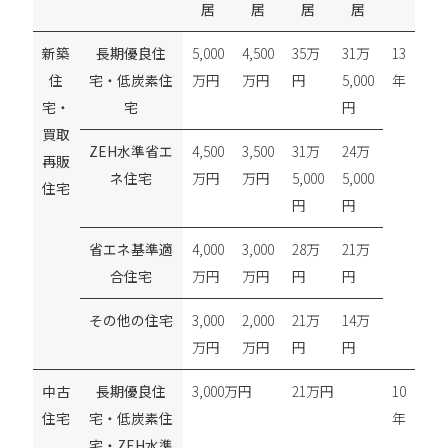
居
居
居
居
新築
長期優良住
5,000
4,500
35万
31万
13
住
宅・低炭素住
万円
万円
円
5,000
年
宅・
宅
円
買取
ZEH水準省エ
4,500
3,500
31万
24万
再販
ネ住宅
万円
万円
5,000
5,000
住宅
円
円
省エネ基準適
4,000
3,000
28万
21万
合住宅
万円
万円
円
円
その他の住宅
3,000
2,000
21万
14万
万円
万円
円
円
中古
長期優良住
3,000万円
21万円
10
住宅
宅・低炭素住
年
宅・ZEH水準