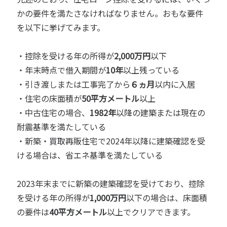
かの要件を満たさなければなりません。おもな要件
を以下に挙げてみます。
・控除を受ける年の所得が
2,000万円
以下
・年末時点で借入期間が
10年
以上残っている
・引き渡しまたは工事完了から
６ヵ月
以内に入居
・住宅の床面積が
50平方メートル
以上
・中古住宅の場合、
1982年
以降の建築または現在の
耐震基準を満たしている
・新築・買取再販住宅で2024年以降に建築確認を受
ける場合は、省エネ基準を満たしている
2023年末までに新築の建築確認を受けており、控除
を受ける年の所得が
1,000万円
以下の場合は、床面積
の要件は
40平方メートル
以上でクリアできます。