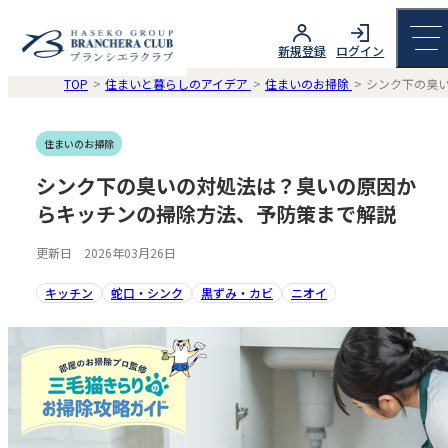
新規登録
ログイン
TOP
住まいと暮らしのアイデア
住まいのお掃除
シンク下の臭
住まいのお掃除
シンク下の臭いの対処法は？臭いの原因か
らキッチンの掃除方法、予防策まで解説
更新日 2026年03月26日
キッチン
蛇口・シンク
黒ずみ・カビ
ニオイ