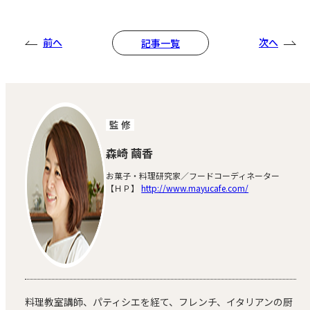
前へ
次へ
記事一覧
監 修
森崎 繭香
お菓子・料理研究家／フードコーディネーター
【ＨＰ】
http://www.mayucafe.com/
料理教室講師、パティシエを経て、フレンチ、イタリアンの厨