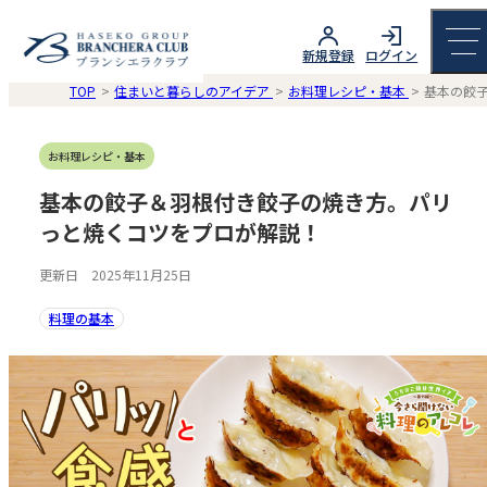
新規登録
ログイン
TOP
住まいと暮らしのアイデア
お料理レシピ・基本
基本の餃
お料理レシピ・基本
基本の餃子＆羽根付き餃子の焼き方。パリ
っと焼くコツをプロが解説！
更新日 2025年11月25日
料理の基本