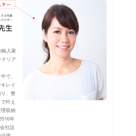
の輸入家
ンテリア
う中で、
でキレイ
知り、整
ラで叶え
整理収納
016年
式会社設
で活躍。