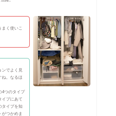
うまく使いこ
。
ョンでよく見
すね。なるほ
の4つのタイプ
タイプにあて
のタイプを知
トがつかめま