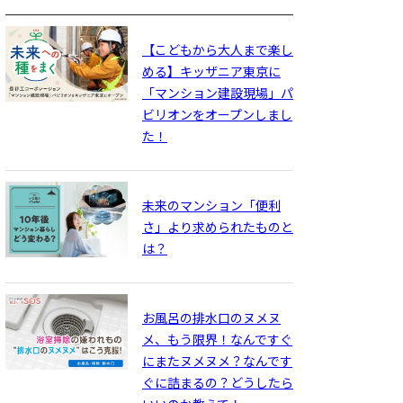
【こどもから大人まで楽し
める】キッザニア東京に
「マンション建設現場」パ
ビリオンをオープンしまし
た！
未来のマンション「便利
さ」より求められたものと
は？
お風呂の排水口のヌメヌ
メ、もう限界！なんですぐ
にまたヌメヌメ？なんです
ぐに詰まるの？どうしたら