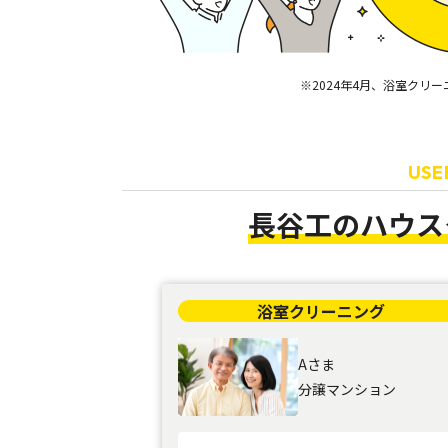
2024年4月、浴室クリ
USE
長谷工のハウス
浴室クリーニング
Aさま
分譲マンション