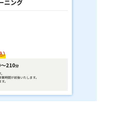
ーニング
込）
0～210
分
す。
作業時間が前後いたします。
ます。