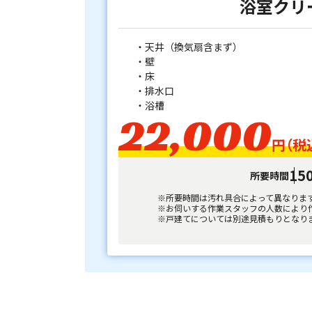
浴室クリ
・天井（換気扇含まず）
・壁
・床
・排水口
・浴槽
22,000
円（税
15
所要時間
所要時間は汚れ具合によって異なりま
お伺いする作業スタッフの人数により
戸建てについては別途見積もりとなり