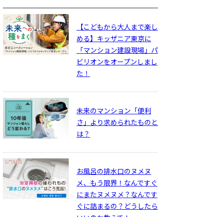
【こどもから大人まで楽し
める】キッザニア東京に
「マンション建設現場」パ
ビリオンをオープンしまし
た！
鏡
水
未来のマンション「便利
さ」より求められたものと
は？
お風呂の排水口のヌメヌ
メ、もう限界！なんですぐ
にまたヌメヌメ？なんです
ぐに詰まるの？どうしたら