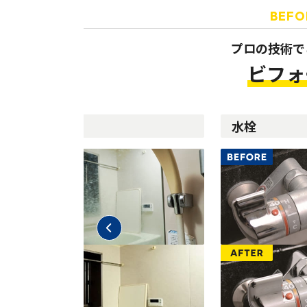
BEFO
プロの技術で
ビフォ
鏡
水栓