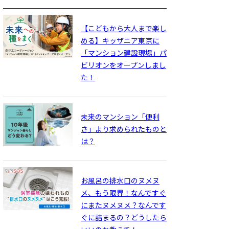
【こどもから大人まで楽し
める】キッザニア東京に
「マンション建設現場」パ
ビリオンをオープンしまし
た！
未来のマンション「便利
さ」より求められたものと
は？
お風呂の排水口のヌメヌ
メ、もう限界！なんですぐ
にまたヌメヌメ？なんです
ぐに詰まるの？どうしたら