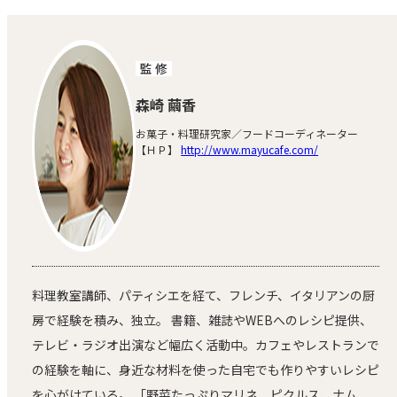
監 修
森崎 繭香
お菓子・料理研究家／フードコーディネーター
【ＨＰ】
http://www.mayucafe.com/
料理教室講師、パティシエを経て、フレンチ、イタリアンの厨
房で経験を積み、独立。 書籍、雑誌やWEBへのレシピ提供、
テレビ・ラジオ出演など幅広く活動中。カフェやレストランで
の経験を軸に、身近な材料を使った自宅でも作りやすいレシピ
を心がけている。 「野菜たっぷりマリネ、ピクルス、ナム