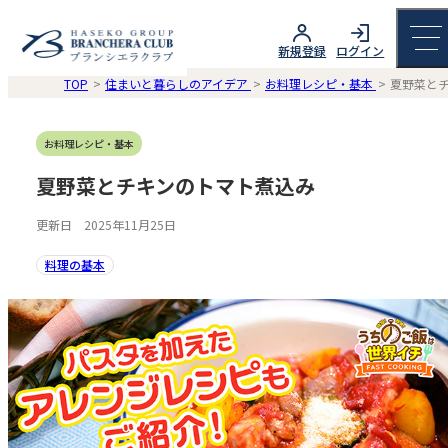
新規登録
ログイン
TOP
住まいと暮らしのアイデア
お料理レシピ・基本
夏野菜と
お料理レシピ・基本
夏野菜とチキンのトマト煮込み
更新日 2025年11月25日
料理の基本