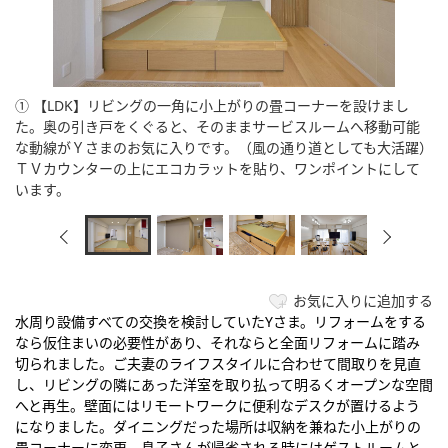
① 【LDK】リビングの一角に小上がりの畳コーナーを設けまし
た。奥の引き戸をくぐると、そのままサービスルームへ移動可能
な動線がＹさまのお気に入りです。（風の通り道としても大活躍）
ＴＶカウンターの上にエコカラットを貼り、ワンポイントにして
います。
お気に入りに追加する
水周り設備すべての交換を検討していたYさま。リフォームをする
なら仮住まいの必要性があり、それならと全面リフォームに踏み
切られました。ご夫妻のライフスタイルに合わせて間取りを見直
し、リビングの隣にあった洋室を取り払って明るくオープンな空間
へと再生。壁面にはリモートワークに便利なデスクが置けるよう
になりました。ダイニングだった場所は収納を兼ねた小上がりの
畳コーナーに変更。息子さんが帰省される時にはゲストルームと