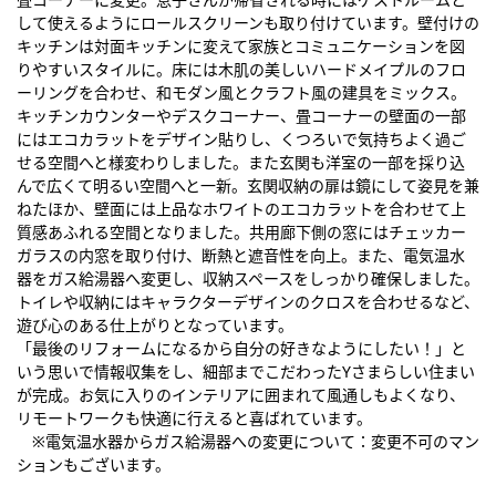
して使えるようにロールスクリーンも取り付けています。壁付けの
キッチンは対面キッチンに変えて家族とコミュニケーションを図
りやすいスタイルに。床には木肌の美しいハードメイプルのフロ
ーリングを合わせ、和モダン風とクラフト風の建具をミックス。
キッチンカウンターやデスクコーナー、畳コーナーの壁面の一部
にはエコカラットをデザイン貼りし、くつろいで気持ちよく過ご
せる空間へと様変わりしました。また玄関も洋室の一部を採り込
んで広くて明るい空間へと一新。玄関収納の扉は鏡にして姿見を兼
ねたほか、壁面には上品なホワイトのエコカラットを合わせて上
質感あふれる空間となりました。共用廊下側の窓にはチェッカー
ガラスの内窓を取り付け、断熱と遮音性を向上。また、電気温水
器をガス給湯器へ変更し、収納スペースをしっかり確保しました。
トイレや収納にはキャラクターデザインのクロスを合わせるなど、
遊び心のある仕上がりとなっています。
「最後のリフォームになるから自分の好きなようにしたい！」と
いう思いで情報収集をし、細部までこだわったYさまらしい住まい
が完成。お気に入りのインテリアに囲まれて風通しもよくなり、
リモートワークも快適に行えると喜ばれています。
※電気温水器からガス給湯器への変更について：変更不可のマン
ションもございます。