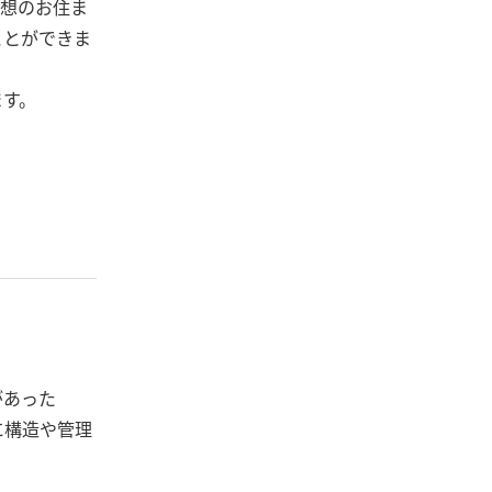
想のお住ま
ことができま
ます。
があった
に構造や管理
。