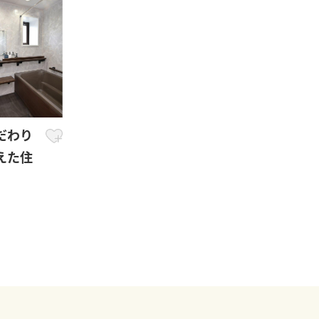
だわり
えた住