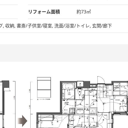
リフォーム面積
約73㎡
 収納, 書斎/子供室/寝室, 洗面/浴室/トイレ, 玄関/廊下