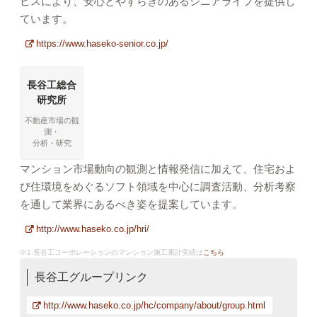
ビスにより、安心とやすらぎのあるシニアライフを提供し
ています。
https://www.haseko-senior.co.jp/
長谷工総合
研究所
不動産市場の観
測・
分析・研究
マンション市場動向の観測と情報発信に加えて、住宅およ
び住環境をめぐるソフト領域を中心に調査活動、分析考察
を通して業界にあるべき姿を提案しています。
http://www.haseko.co.jp/hri/
1.長谷工コーポレーションのマンション施工累計実績は
こちら
長谷工グループリンク
http://www.haseko.co.jp/hc/company/about/group.html