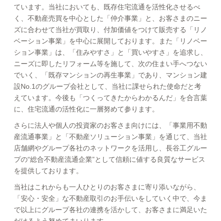
ています。当社においても、既存住宅流通を活性化させるべ
く、不動産売買を中心とした「仲介事業」と、お客さまのニー
ズに合わせて当社が買取り、付加価値をつけて販売する「リノ
ベーション事業」を中心に展開しております。また「リノベー
ション事業」は、「住みやすさ」と「買いやすさ」を追求し、
ニーズに即したリフォーム等を施して、次の住まい手へつない
でいく、「既存マンションの再生事業」であり、マンション建
設No.1のグループ会社として、当社に課せられた使命だと考
えています。今後も「つくってきたからわかるんだ」を合言葉
に、住宅流通の活性化に一層努めて参ります。
さらに法人や個人の投資家のお客さま向けには、「事業用不動
産流通事業」と「不動産ソリューション事業」を通じて、当社
店舗網やグループ各社のネットワークを活用し、長谷工グルー
プの“総合不動産流通企業”として信頼に値する良質なサービス
を提供しております。
当社はこれからも一人ひとりのお客さまに寄り添いながら、
「安心・安全」な不動産取引のお手伝いをしていく中で、今ま
で以上にグループ各社の連携を活かして、お客さまに満足いた
だけるよう努めてまいります。