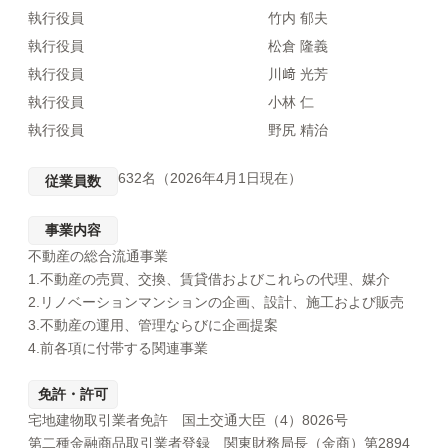
執行役員
竹内 郁夫
執行役員
松倉 隆義
執行役員
川﨑 光芳
執行役員
小林 仁
執行役員
野尻 精治
632名（2026年4月1日現在）
従業員数
事業内容
不動産の総合流通事業
1.不動産の売買、交換、賃貸借およびこれらの代理、媒介
2.リノベーションマンションの企画、設計、施工および販売
3.不動産の運用、管理ならびに企画提案
4.前各項に付帯する関連事業
免許・許可
宅地建物取引業者免許 国土交通大臣（4）8026号
第二種金融商品取引業者登録 関東財務局長（金商）第2894