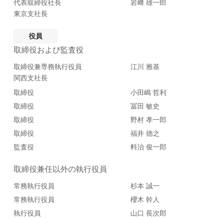
代表取締役社長
岩﨑 雄一郎
東京支社長
役員
取締役および監査役
取締役兼専務執行役員
江川 雅基
関西支社長
取締役
小田嶋 哲利
取締役
冨田 敏史
取締役
野村 孝一郎
取締役
福井 德之
監査役
料治 俊一郎
取締役兼任以外の執行役員
常務執行役員
杉本 誠一
常務執行役員
櫻木 幹人
執行役員
山口 長次郎