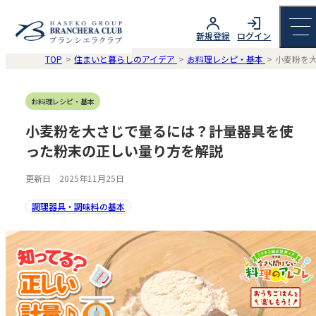
新規登録
ログイン
TOP
住まいと暮らしのアイデア
お料理レシピ・基本
小麦粉を
お料理レシピ・基本
小麦粉を大さじで量るには？計量器具を使
った粉末の正しい量り方を解説
更新日 2025年11月25日
調理器具・調味料の基本