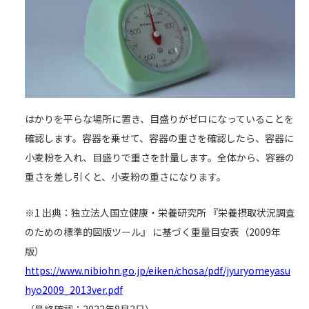
はかりを平らな場所に置き、目盛りがゼロになっていることを
確認します。容器を乗せて、容器の重さを確認したら、容器に
小麦粉を入れ、目盛りで重さを計量します。全体から、容器の
重さを差し引くと、小麦粉の重さになります。
※1 出典：独立法人国立健康・栄養研究所 『栄養摂取状況調査
のための標準的図版ツール』 に基づく重量目安表（2009年
版）
https://www.nibiohn.go.jp/eiken/chosa/pdf/jyuryomeyasu
hyo2009_2013ver.pdf
（最終確認：2022年8月2日）