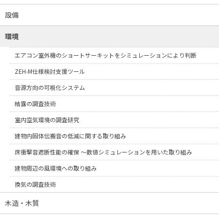
設備
環境
エアコン室外機のショートサーキットをシミュレーションにより判断
ZEH-M仕様検討支援ツール
音源方向の可視化システム
結露の調査技術
室内空気環境の調査研究
建物内固体伝搬音の低減に関する取り組み
床衝撃音遮断性能の確保 ～数値シミュレーションを用いた取り組み
建物周辺の風環境への取り組み
換気の調査技術
木造・木質