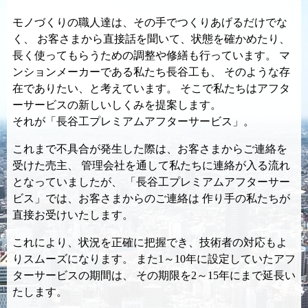
モノづくりの職人達は、その手でつくりあげるだけでな
く、
お客さまから直接話を聞いて、状態を確かめたり、
長く使ってもらうための調整や修繕も行っています。
マ
ンションメーカーである私たち長谷工も、
そのような存
在でありたい、と考えています。
そこで私たちはアフタ
ーサービスの新しいしくみを提案します。
それが「長谷工プレミアムアフターサービス」。
これまで不具合が発生した際は、お客さまからご連絡を
受けた売主、
管理会社を通して私たちに連絡が入る流れ
となっていましたが、
「長谷工プレミアムアフターサー
ビス」では、お客さまからのご連絡は
作り手の私たちが
直接お受けいたします。
これにより、状況を正確に把握でき、技術者の対応もよ
りスムーズになります。
また1～10年に設定していたアフ
ターサービスの期間は、
その期限を2～15年にまで延長い
たします。