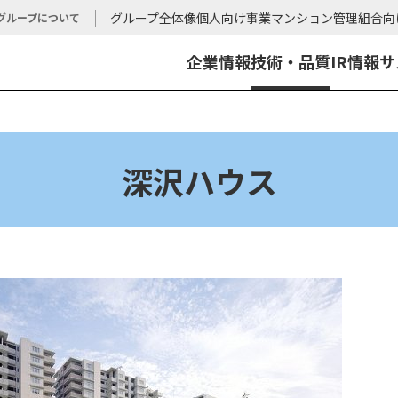
グループ全体像
個人向け事業
マンション管理組合向
グループについて
企業情報
技術・品質
IR情報
サ
SEARCH
深沢ハウス