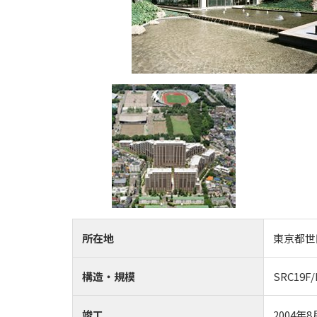
所在地
東京都世
構造・規模
SRC19F
竣工
2004年