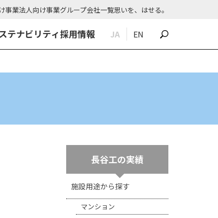
け事業
法人向け事業
グループ会社一覧
思いを、はせる。
ステナビリティ
採用情報
JA
EN
長谷工の実績
施設用途から探す
マンション