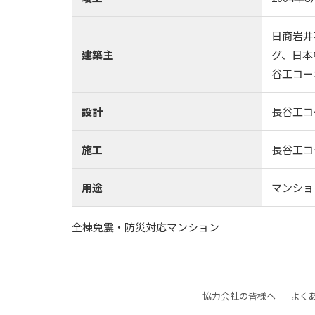
日商岩井
建築主
グ、日本
谷工コー
設計
長谷工コ
施工
長谷工コ
用途
マンショ
全棟免震・防災対応マンション
協力会社の皆様へ
よく