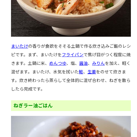
まいたけ
の香りが食欲をそそる土鍋で作る炊き込みご飯のレシ
ピです。まず、まいたけを
フライパン
で焦げ目がつく程度に焼
きます。土鍋に米、
めんつゆ
、塩、
醤油
、
みりん
を加え、軽く
混ぜます。まいたけ、水気を拭いた
鮭
、
生姜
をのせて炊きま
す。炊き終わったら蒸らして全体的に混ぜ合わせ、ねぎを散ら
したら完成です。
ねぎラー油ごはん