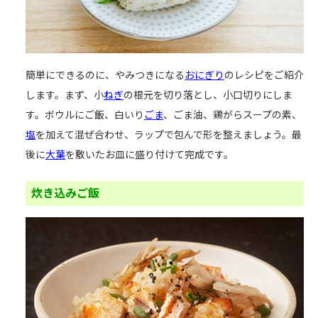
簡単にできるのに、やみつきになる
おにぎり
のレシピをご紹介
します。まず、小
ねぎ
の根元を切り落とし、小口切りにしま
す。ボウルにご飯、白いり
ごま
、ごま油、鶏がらスープの素、
塩
を加えて混ぜ合わせ、ラップで包んで形を整えましょう。最
後に
大葉
を敷いたお皿に盛り付けて完成です。
炊き込みご飯