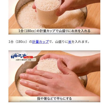
1合（180㏄）の
計量カップ
で、山盛りに
米
を入れます。