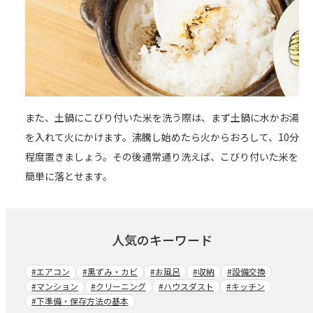
また、土鍋にこびり付いた米を洗う際は、まず土鍋に水かお湯
を入れて火にかけます。沸騰し始めたら火からおろして、10分
程度置きましょう。その後通常通り洗えば、こびり付いた米を
簡単に落とせます。
人気のキーワード
#エアコン
#黒ずみ・カビ
#お風呂
#収納
#設備交換
#マンション
#クリーニング
#ハウスダスト
#キッチン
#下準備・保存方法の基本