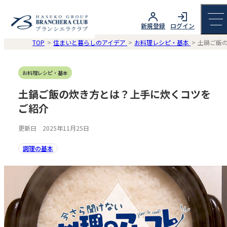
新規登録
ログイン
TOP
住まいと暮らしのアイデア
お料理レシピ・基本
土鍋ご飯
お料理レシピ・基本
土鍋ご飯の炊き方とは？上手に炊くコツを
ご紹介
更新日 2025年11月25日
調理の基本