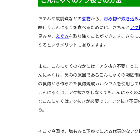
おでんや筑前煮などの
煮物
から、
炒め物
や
炊き込み
味しくこんにゃくを食べるためには、きちんと
アク
臭みや、
えぐみ
を取り除くことができます。さらに
なるというメリットもありますよ。
また、こんにゃくのなかには「アク抜き不要」とし
んにゃくは、臭みの原因であるこんにゃくの凝固剤
の貝殻から作られた貝殻焼成カルシウムを使用して
こんにゃくは、アク抜きをしなくてもこんにゃくの
なこんにゃくはアク抜きが必要です。アク抜き不要
う。
そこで今回は、塩もみと下ゆでによる代表的なアク