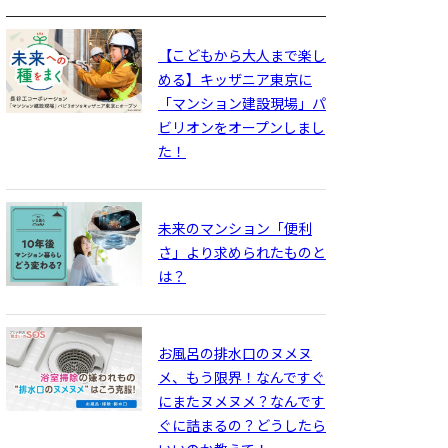
【こどもから大人まで楽し
める】キッザニア東京に
「マンション建設現場」パ
ビリオンをオープンしまし
た！
未来のマンション「便利
さ」より求められたものと
は？
お風呂の排水口のヌメヌ
メ、もう限界！なんですぐ
にまたヌメヌメ？なんです
ぐに詰まるの？どうしたら