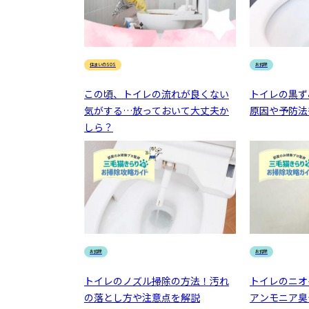
住まいのSOS
お掃除
この頃、トイレの流れが良くない
トイレの黒ず
気がする…放っておいて大丈夫か
原因や予防法
しら？
お掃除
お掃除
トイレのノズル掃除の方法！汚れ
トイレのニオ
の落とし方や注意点を解説
アンモニア臭