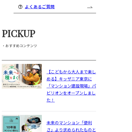
よくあるご質問
PICKUP
・おすすめコンテンツ
【こどもから大人まで楽し
める】キッザニア東京に
「マンション建設現場」パ
ビリオンをオープンしまし
た！
未来のマンション「便利
さ」より求められたものと