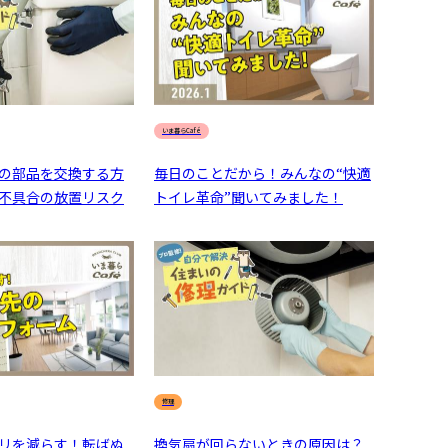
いま暮らCafé
の部品を交換する方
毎日のことだから！みんなの“快適
不具合の放置リスク
トイレ革命”聞いてみました！
修理
リを減らす！転ばぬ
換気扇が回らないときの原因は？