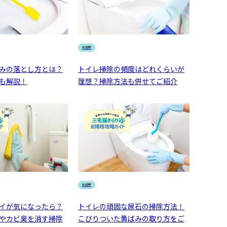
お掃除
みの落とし方とは？
トイレ掃除の頻度はどれくらいが
も解説！
理想？掃除方法も併せてご紹介
お掃除
イが気になったら？
トイレの頑固な尿石の掃除方法！
やカビ臭を消す掃除
こびりついた黄ばみの取り方をご