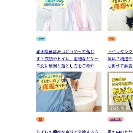
お掃除
修理
頑固な黄ばみはどうやって落と
トイレタンク
す？衣類やトイレ、浴槽などケー
法は？構造や
ス別に原因と落とし方をご紹介
も併せて解説
修理
いま暮らCafé
トイレの便座を自分で交換する方
家の中のヒヤ