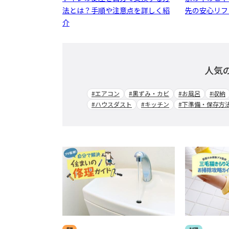
法とは？手順や注意点を詳しく紹
先の安心リフ
介
人気
#エアコン
#黒ずみ・カビ
#お風呂
#収納
#ハウスダスト
#キッチン
#下準備・保存方
修理
お掃除