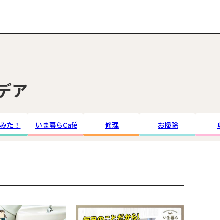
デア
みた！
いま暮らCafé
修理
お掃除