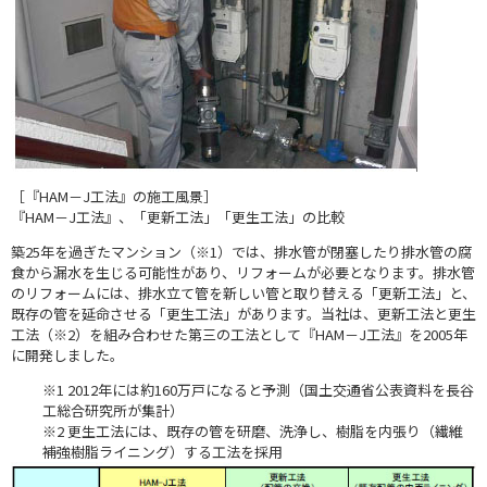
［『HAM－J工法』の施工風景］
『HAM－J工法』、「更新工法」「更生工法」の比較
築25年を過ぎたマンション（※1）では、排水管が閉塞したり排水管の腐
食から漏水を生じる可能性があり、リフォームが必要となります。排水管
のリフォームには、排水立て管を新しい管と取り替える「更新工法」と、
既存の管を延命させる「更生工法」があります。当社は、更新工法と更生
工法（※2）を組み合わせた第三の工法として『HAM－J工法』を2005年
に開発しました。
※1 2012年には約160万戸になると予測（国土交通省公表資料を長谷
工総合研究所が集計）
※2 更生工法には、既存の管を研磨、洗浄し、樹脂を内張り（繊維
補強樹脂ライニング）する工法を採用