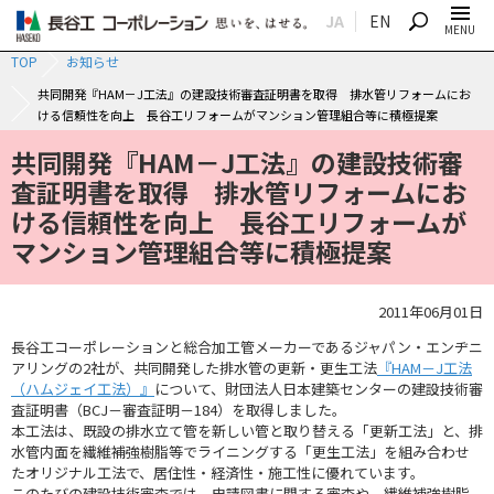
JA
EN
SEARCH
MENU
TOP
お知らせ
共同開発『HAM－J工法』の建設技術審査証明書を取得 排水管リフォームにお
ける信頼性を向上 長谷工リフォームがマンション管理組合等に積極提案
共同開発『HAM－J工法』の建設技術審
査証明書を取得 排水管リフォームにお
ける信頼性を向上 長谷工リフォームが
マンション管理組合等に積極提案
2011年06月01日
長谷工コーポレーションと総合加工管メーカーであるジャパン・エンヂニ
アリングの2社が、共同開発した排水管の更新・更生工法
『HAM－J工法
（ハムジェイ工法）』
について、財団法人日本建築センターの建設技術審
査証明書（BCJ－審査証明－184）を取得しました。
本工法は、既設の排水立て管を新しい管と取り替える「更新工法」と、排
水管内面を繊維補強樹脂等でライニングする「更生工法」を組み合わせ
たオリジナル工法で、居住性・経済性・施工性に優れています。
このたびの建設技術審査では、申請図書に関する審査や、繊維補強樹脂