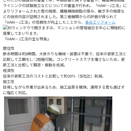
ライニングの試験施工などについての審査が行われ、「HAM－J工法」に
よりリフォームされた管の強度、繊維補強樹脂の厚み、継ぎ手の強度な
どの技術内容が証明されました。第三者機関からの評価が得られて
「HAM－J工法」の信頼性が向上したことから、
長谷工リフォーム
は、マンションの管理組合を中心に積極的に
提案してまいります。
『HAM－J工法の主な特長』
居住性
断水時間は約8時間。大掛かりな機械・装置は不要で、従来の更新工法と
比較して工期を1／2短縮可能。コンクリートスラブを壊さないため、更
新工法と比較して騒音・振動を低減。
経済性
従来の更新工法のコストと比較して約20％（当社比）削減。
施工性
目視しながら作業が出来るため、施工品質を確保。適用する管も選ばず
に幅広く対応。