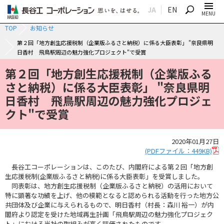
JA
EN
SEARCH
MENU
TOP
お知らせ
第２回「地方創生応援税制（企業版ふるさと納税）に係る大臣表彰」 "奈良県明
日香村 飛鳥駅周辺の魅力強化プロジェクト"で受賞
第２回「地方創生応援税制（企業版ふる
さと納税）に係る大臣表彰」 "奈良県明
日香村 飛鳥駅周辺の魅力強化プロジェ
クト"で受賞
2020年01月27日
(PDFファイル：449KB)
長谷工コーポレーションは、このたび、内閣府による第２回「地方創
生応援税制(企業版ふるさと納税)に係る大臣表彰」を受賞しました。
同表彰は、地方創生応援税制（企業版ふるさと納税）の活用において
特に顕著な功績を上げ、他の模範となると認められる活動を行った地方公
共団体及び企業に与えられるもので、明日香村（村長：森川 裕一）が内
閣府より認定を受けた地域再生計画「飛鳥駅周辺の魅力強化プロジェク
ト」における当社の取組みが高く評価されたものです。