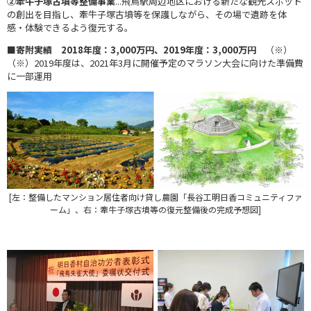
②牽牛子塚古墳等整備事業
...飛鳥駅周辺地区における新たな観光スポット
の創出を目指し、牽牛子塚古墳等を保護しながら、その場で遺跡を体
感・体験できるよう復元する。
■寄附実績 2018年度：3,000万円、2019年度：3,000万円
（※）
（※）2019年度は、2021年3月に開催予定のマラソン大会に向けた準備費
に一部運用
[左：整備したマンション居住者向け貸し農園「長谷工明日香コミュニティファ
ーム」、右：牽牛子塚古墳等の復元整備後の完成予想図]