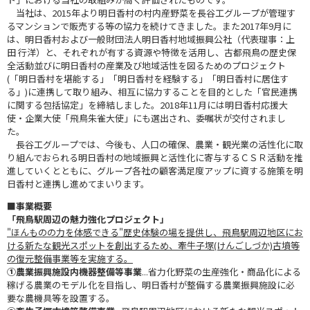
当社は、2015年より明日香村の村内産野菜を長谷工グループが管理す
るマンションで販売する等の協力を続けてきました。また2017年9月に
は、明日香村および一般財団法人明日香村地域振興公社（代表理事：上
田 行洋）と、それぞれが有する資源や特徴を活用し、古都飛鳥の歴史保
全活動並びに明日香村の産業及び地域活性を図るためのプロジェクト
(「明日香村を堪能する」「明日香村を経験する」「明日香村に居住す
る」)に連携して取り組み、相互に協力することを目的とした「官民連携
に関する包括協定」を締結しました。2018年11月には明日香村応援大
使・企業大使「飛鳥朱雀大使」にも選出され、委嘱状が交付されまし
た。
長谷工グループでは、今後も、人口の確保、農業・観光業の活性化に取
り組んでおられる明日香村の地域振興と活性化に寄与するＣＳＲ活動を推
進していくとともに、グループ各社の顧客満足度アップに資する施策を明
日香村と連携し進めてまいります。
■事業概要
「飛鳥駅周辺の魅力強化プロジェクト」
"ほんものの力を体感できる"歴史体験の場を提供し、飛鳥駅周辺地区にお
ける新たな観光スポットを創出するため、牽牛子塚(けんごしづか)古墳等
の復元整備事業等を実施する。
①農業振興施設内機器整備等事業
...省力化野菜の生産強化・商品化による
稼げる農業のモデル化を目指し、明日香村が整備する農業振興施設に必
要な農機具等を設置する。