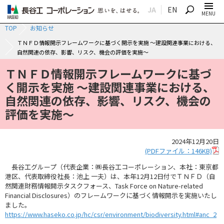
JA
EN
SEARCH
MENU
TOP
お知らせ
ＴＮＦＤ情報開示フレームワークに基づく開示を実施 ～建設関連事業における、
自然関連の依存、影響、リスク、機会の評価を実施～
ＴＮＦＤ情報開示フレームワークに基づ
く開示を実施 ～建設関連事業における、
自然関連の依存、影響、リスク、機会の
評価を実施～
2024年12月20日
(PDFファイル：146KB)
長谷工グループ（代表企業：㈱長谷工コーポレーション、本社：東京都
港区、代表取締役社長：池上 一夫）は、本年12月12日付でＴＮＦＤ（自
然関連財務情報開示タスクフォース、Task Force on Nature-related
Financial Disclosures）のフレームワークに基づく情報開示を実施いたし
ました。
https://www.haseko.co.jp/hc/csr/environment/biodiversity.html#anc_2