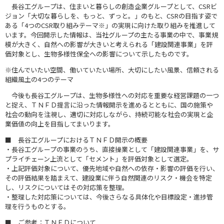
長谷工グループは、住まいと暮らしの創造企業グループとして、CSRビ
ジョン「大切な暮らしを、もっと、ずっと。」のもと、CSRの目指す姿で
ある「4つのCSR取り組みテーマ※」の実現に向けた取り組みを推進して
います。今回開示した情報は、当社グループの主たる事業の中で、事業規
模が大きく、自然への影響が大きいと考えられる「建設関連事業」を評
価対象とし、生物多様性保全への影響について示したものです。
※住んでいたい空間、働いていたい場所、大切にしたい風景、信頼される
組織風土の4つのテーマ
今後も長谷工グループは、生物多様性への対応を重要な経営課題の一つ
と捉え、ＴＮＦＤ提言に沿った情報開示を進めるとともに、国の施策や
社会の動向を注視し、適切に対応しながら、持続可能な社会の実現と企
業価値の向上を目指してまいります。
■ 長谷工グループにおけるＴＮＦＤ開示の概要
・長谷工グループの事業のうち、直接操業として「建設関連事業」を、サ
プライチェーン上流として「セメント」を評価対象として選定。
・上記評価対象について、優先地域や自然への依存・影響の評価を行い、
その評価結果を踏まえて、建設業に伴う自然関連のリスク・機会を特定
し、リスクについてはその対応策を整理。
・整理した対応策については、今後さらなる具体化や目標設定・進捗管
理を行うものとする。
■ ご参考：ＴＮＦＤについて