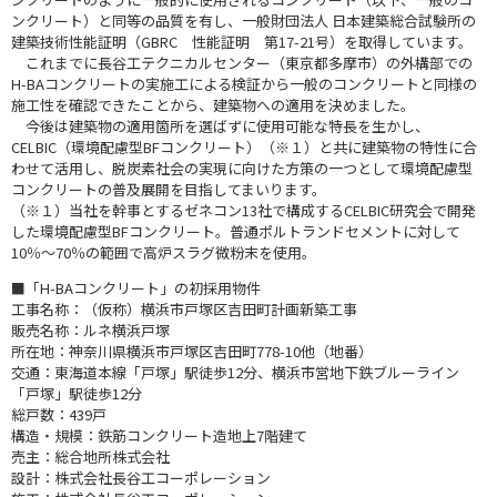
ンクリート）と同等の品質を有し、一般財団法人 日本建築総合試験所の
建築技術性能証明（GBRC 性能証明 第17-21号）を取得しています。
これまでに長谷工テクニカルセンター（東京都多摩市）の外構部での
H-BAコンクリートの実施工による検証から一般のコンクリートと同様の
施工性を確認できたことから、建築物への適用を決めました。
今後は建築物の適用箇所を選ばずに使用可能な特長を生かし、
CELBIC（環境配慮型BFコンクリート）（※１）と共に建築物の特性に合
わせて活用し、脱炭素社会の実現に向けた方策の一つとして環境配慮型
コンクリートの普及展開を目指してまいります。
（※１）当社を幹事とするゼネコン13社で構成するCELBIC研究会で開発
した環境配慮型BFコンクリート。普通ポルトランドセメントに対して
10％～70％の範囲で高炉スラグ微粉末を使用。
■「H-BAコンクリート」の初採用物件
工事名称：（仮称）横浜市戸塚区吉田町計画新築工事
販売名称：ルネ横浜戸塚
所在地：神奈川県横浜市戸塚区吉田町778-10他（地番）
交通：東海道本線「戸塚」駅徒歩12分、横浜市営地下鉄ブルーライン
「戸塚」駅徒歩12分
総戸数：439戸
構造・規模：鉄筋コンクリート造地上7階建て
売主：総合地所株式会社
設計：株式会社長谷工コーポレーション