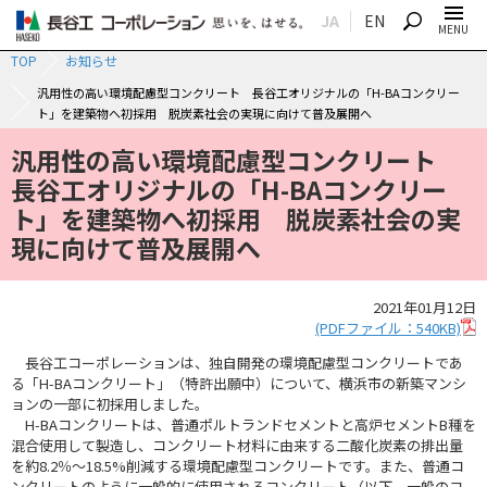
JA
EN
SEARCH
MENU
TOP
お知らせ
汎用性の高い環境配慮型コンクリート 長谷工オリジナルの「H-BAコンクリー
ト」を建築物へ初採用 脱炭素社会の実現に向けて普及展開へ
汎用性の高い環境配慮型コンクリート
長谷工オリジナルの「H-BAコンクリー
ト」を建築物へ初採用 脱炭素社会の実
現に向けて普及展開へ
2021年01月12日
(PDFファイル：540KB)
長谷工コーポレーションは、独自開発の環境配慮型コンクリートであ
る「H-BAコンクリート」（特許出願中）について、横浜市の新築マンシ
ョンの一部に初採用しました。
H-BAコンクリートは、普通ポルトランドセメントと高炉セメントB種を
混合使用して製造し、コンクリート材料に由来する二酸化炭素の排出量
を約8.2％～18.5%削減する環境配慮型コンクリートです。また、普通コ
ンクリートのように一般的に使用されるコンクリート（以下、一般のコ