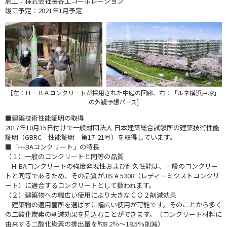
施工：株式会社長谷工コーポレーション
竣工予定：2021年1月予定
［左：Ｈ－ＢＡコンクリートが採用された中庭の回廊、右：「ルネ横浜戸塚」
の外観予想パース]
■建築技術性能証明の取得
2017年10月15日付けで一般財団法人 日本建築総合試験所の建築技術性能
証明（GBRC 性能証明 第17-21号）を取得しています。
■「H-BAコンクリート」の特長
（１）一般のコンクリートと同等の品質
H-BAコンクリートの強度発現性および耐久性能は、一般のコンクリー
トと同等であるため、その品質がJIS A 5308（レディーミクストコンクリ
ート）に適合するコンクリートとして扱われます。
（２）建築物への幅広い使用により大きなＣＯ２削減効果
建築物の適用箇所を選ばずに幅広い使用が可能です。そのことから多く
の二酸化炭素の削減効果を見込むことができます。（コンクリート材料に
由来する二酸化炭素の排出量を約8.2％～18.5%削減）