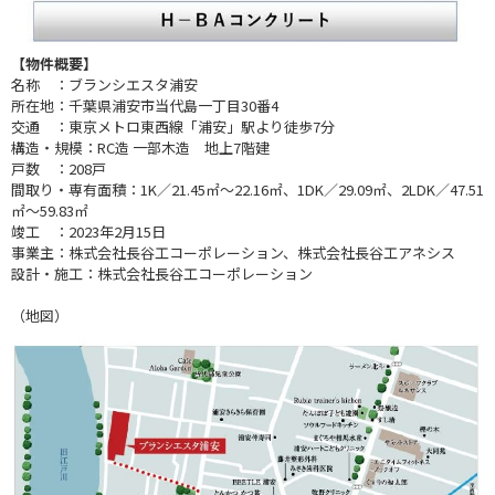
【物件概要】
名称 ：ブランシエスタ浦安
所在地：千葉県浦安市当代島一丁目30番4
交通 ：東京メトロ東西線「浦安」駅より徒歩7分
構造・規模：RC造 一部木造 地上7階建
戸数 ：208戸
間取り・専有面積：1K／21.45㎡～22.16㎡、1DK／29.09㎡、2LDK／47.51
㎡～59.83㎡
竣工 ：2023年2月15日
事業主：株式会社長谷工コーポレーション、株式会社長谷工アネシス
設計・施工：株式会社長谷工コーポレーション
（地図）