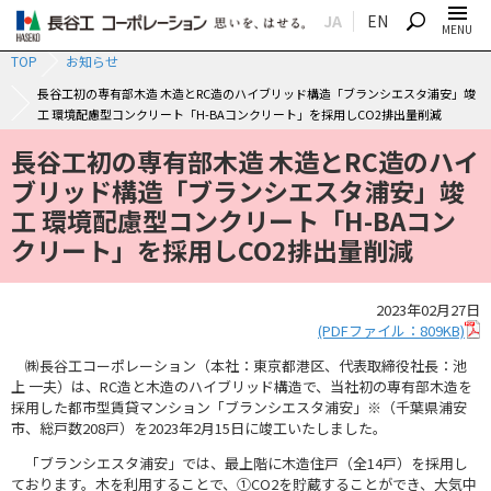
JA
EN
SEARCH
MENU
TOP
お知らせ
長谷工初の専有部木造 木造とRC造のハイブリッド構造「ブランシエスタ浦安」竣
工 環境配慮型コンクリート「H-BAコンクリート」を採用しCO2排出量削減
長谷工初の専有部木造 木造とRC造のハイ
ブリッド構造「ブランシエスタ浦安」竣
工 環境配慮型コンクリート「H-BAコン
クリート」を採用しCO2排出量削減
2023年02月27日
(PDFファイル：809KB)
㈱長谷工コーポレーション（本社：東京都港区、代表取締役社長：池
上 一夫）は、RC造と木造のハイブリッド構造で、当社初の専有部木造を
採用した都市型賃貸マンション「ブランシエスタ浦安」※（千葉県浦安
市、総戸数208戸）を2023年2月15日に竣工いたしました。
「ブランシエスタ浦安」では、最上階に木造住戸（全14戸）を採用し
ております。木を利用することで、①CO2を貯蔵することができ、大気中