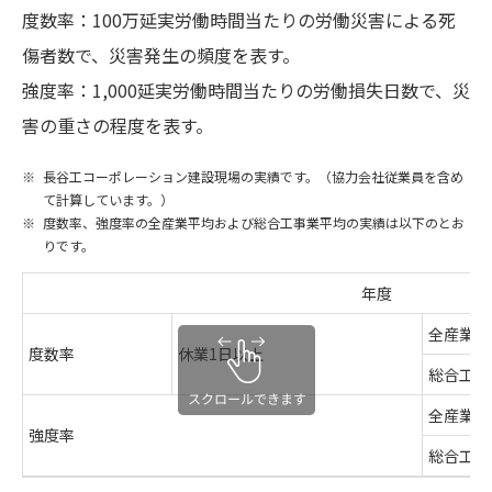
度数率：100万延実労働時間当たりの労働災害による死
傷者数で、災害発生の頻度を表す。
強度率：1,000延実労働時間当たりの労働損失日数で、災
害の重さの程度を表す。
長谷工コーポレーション建設現場の実績です。（協力会社従業員を含め
て計算しています。）
度数率、強度率の全産業平均および総合工事業平均の実績は以下のとお
りです。
年度
全産業平
度数率
休業1日以上
総合工事
全産業平
強度率
総合工事